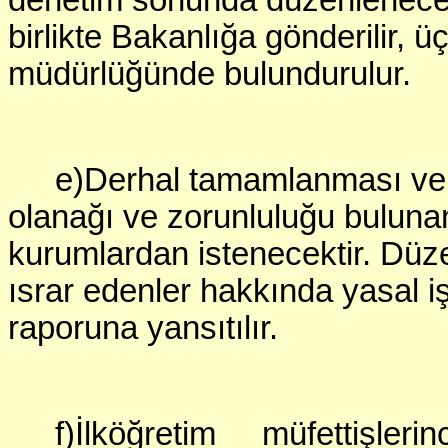
denetim sonunda düzenlenece
birlikte Bakanlığa gönderilir, ü
müdürlüğünde bulundurulur.
e)Derhal tamamlanması ve 
olanağı ve zorunluluğu bulunan
kurumlardan istenecektir. D
ısrar edenler hakkında yasal i
raporuna yansıtılır.
f)İlköğretim müfettişle