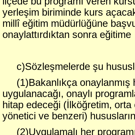
ilçede bu programı veren kur
yerleşim biriminde kurs açacak
millî eğitim müdürlüğüne başv
onaylattırdıktan sonra eğitime
c)Sözleşmelerde şu hususlar
(1)Bakanlıkça onaylanmış 
uygulanacağı, onaylı programla
hitap edeceği (İlköğretim, ort
yönetici ve benzeri) hususlarına 
(2)Uygulamalı her programın;