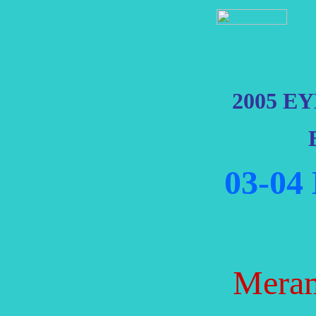
2005 EYL
03
-04
Meram ..